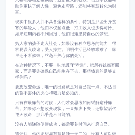
只要能够独立赚到钱，就是巨大的收获。创业不仅能帮
助你更快了解人性，避免走弯路，还能将智慧转化为财
富。
现实中很多人并不具备这样的条件。特别是那些出身贫
寒的年轻人，他们不仅起点低，打工收入也少得可怜。
如果短期内看不到回报，他们很难坚持自己的梦想。
穷人家的孩子走入社会，如果没有独立思考的能力，很
容易误入歧途，受人操控。明明生活已经够艰难了，家
里还不断催钱，丝毫不关心你的死活。
在这种情况下，不要一味地遵守“孝道”，把所有钱都寄回
家，而是要先确保自己能生存下去。那些钱真的足够支
撑你吗？
要想改变命运，唯一的出路就是对自己狠一点。不达目
的誓不罢休的决心和毅力是必须的。
只有在最痛苦的时候，人们才会思考如何缓解这种痛
苦。如果你不想改变现状，一直颓废下去，还指望后代
逆天改命，那几乎是不可能的。
没有人能随随便便成功，都需要花时间来打磨自己。
请记住，你的思想与智慧是独一无二的，没有人可以轻