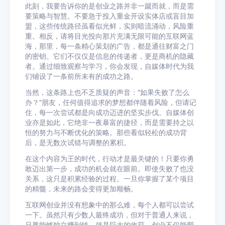
此刻，我要告诉你的是创业之路并非一蹴而就，而是需
要策略与智慧。不要急于投入重金开设实体店或盲目加
盟，这些传统路径虽看似光鲜，实则暗流涌动，风险重
重。相反，请将目光投向那片充满无限可能的互联网蓝
海，那里，每一条精心策划的广告，都是通往财富之门
的密钥。它们不仅仅是信息的传递者，更是商机的隐藏
者。通过细致观察与学习，你会发现，自媒体时代为我
们铺设了一条前所未有的成功之路。
当然，这条路上也不乏质疑的声音：“如果失败了怎么
办？”朋友，任何值得追求的梦想都伴随着风险，但请记
住，每一次尝试都是向成功迈进的坚实步伐。自媒体创
业亦是如此，它绝非一夜暴富的捷径，而是需要持之以
恒的努力与不断优化的策略。那些看似轻松的成功背
后，是无数次试错与调整的累积。
在这个内容为王的时代，行动才是最关键的！只要你勇
敢迈出第一步，成功的机会就在眼前。即使失败了也没
关系，这只是积累经验的过程。一旦你掌握了某个项目
的精髓，未来的路会变得更加顺畅。
互联网创业并没有想象中的那么难，每个人都可以尝试
一下。虽然只有少数人最终成功，但对于普通人来说，