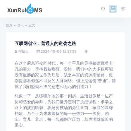
首页
资讯
正文
互联网创业：普通人的逆袭之路
创始人
2024-10-06 12:21:39
在这个瞬息万变的时代，每一个平凡的灵魂都蕴藏着非
凡的潜力，等待着被唤醒。没错，我们中的大多数可能
没有显赫的家世作为后盾，缺乏丰富的资源来铺路，更
别提那看似遥不可及的人脉网络。但正是这份“普通”，铸
就了我们坚韧不拔的意志和无尽的创造力！
想象一下，从呱呱坠地的那一刻起，生活就像是一位严
厉却慈爱的导师，为我们量身定制了挑战课程：求学之
路上的披荆斩棘、职场竞技场的勇往直前、家庭的温馨
构建，乃至于为未来筹备的每一份努力——买房、购
车、育儿、养老，每一步都饱含压力，却也满载成长的
果实。