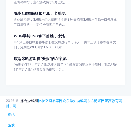
在青岛举行，宣布游戏将于9月上线。...
鸣潮3.6前瞻终极汇总：卡池安...
各位漂泊者，3.6版本的大幕即将拉开！昨天鸣潮3.6版本前瞻一口气放出
了海量猛料——两位全新五星角色...
WBG零封LNG拿下首胜，小浩...
LPL第三赛段精彩赛事依旧在火热进行中，今天一共有三场比赛等着网友
们，分别是WBG对阵LNG，AL对...
该给米哈游即将“关服”的六字游...
"你听说了吗，空月之歌就要关服了？" 最近高强度上网冲浪时，我总能刷
到"空月之歌"即将关服的视频，为...
2026 ©
雁台游戏网
比特空间
易库网
众乐
珍知游戏网
东方游戏网
汉高教育网
财丁网
资讯
游戏