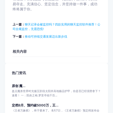
易夺走。充满信心、坚定信念，并坚持做一件事，成功
终将属于你。
上一篇：
聊天记录会被监控吗？四款实用的聊天监控软件推荐！公
司合规监控，无需恐慌!
下一篇：
推动可持续交通发展迈出新步伐
相关内容
热门资讯
原创 魔...
盘点魔兽世界时光服五阶段太阳井高地极品护甲，你是否已经强势拿下？
速看！ 一：阳炎之袍 梦里寻他千百...
定档9月、预约破5000万，王...
《王者万象棋》，终于要来了。 8月7日，《王者万象棋》预定档发布会