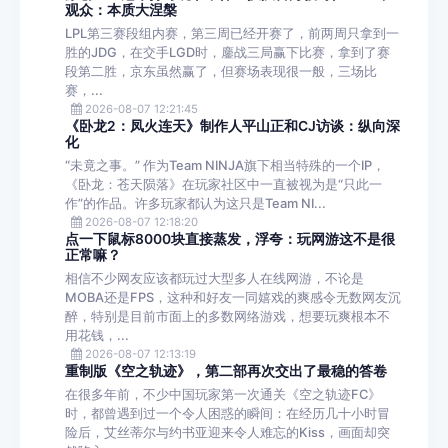
观众：本质大涅槃
LPL第三赛段组内赛，第三周已经开赛了，前两周只拿到一
胜的JDG，在交手LGD时，鏖战三局赢下比赛，拿到了赛
段第二胜，京东虽然赢了，但赛场表现很一般，三场比
赛，...
2026-08-07 12:21:45
《卧龙2：凤火连天》制作人平山正和CJ访谈：纵向深
化
“未竟之事。” 作为Team NINJA旗下相当特殊的一个IP，
《卧龙：苍天陨落》在玩家社区中一直被视为是“只此一
作”的作品。许多玩家都认为这只是Team NI...
2026-08-07 12:18:20
点一下鼠标8000块直接蒸发，浮夸：玩网游这不是很
正常嘛？
相信不少网友应该都玩过大型多人在线网游，不论是
MOBA还是FPS，这种和好友一同嬉戏的爽感令无数网友沉
醉，特别是目前市面上的多数网络游戏，想要玩爽根本不
用花钱，...
2026-08-07 12:13:19
重制版《空之轨迹》，第二部再次交出了最稳的答卷
在很多年前，不少中国玩家第一次通关《空之轨迹FC》
时，都曾遇到过一个令人困惑的瞬间：在经历几十小时冒
险后，艾丝蒂尔与约书亚迎来令人难忘的Kiss，画面却突