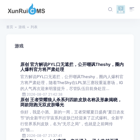
首页
游戏
列表
游戏
原创 官方解说PYL口无遮拦，公开嘲讽Theshy，圈内
人爆料官方将严肃处理
官方解说PYL口无遮拦，公开嘲讽Theshy，圈内人爆料官
方将严肃处理，随着TheShy在LPL第三赛段重返赛场，IG
的人气再次迎来明显提升，尽管队伍目前身处涅...
2026-08-07 21:42:38
原创 王者荣耀狼人杀系列四款皮肤名称及形象揭晓，
两款陪跑无双皮肤曝光
你好，我是小酒。 新的一周，王者荣耀夏日盛典“夏日农友
节”的全新平行宇宙系列皮肤已经迎来了正式爆料。全新平
行世界系列皮肤，名为“无尽之局”，也就是之前网传
的“狼...
2026-08-07 21:37:41