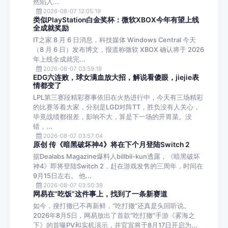
然陷入...
2026-08-07 12:05:19
类似PlayStation白金奖杯：微软XBOX今年有望上线
全成就奖励
IT之家 8 月 6 日消息，科技媒体 Windows Central 今天
（8 月 6 日）发布博文，报道称微软 XBOX 确认将于 2026
年上线全成就完...
2026-08-07 03:59:19
EDG六连败，球女满血放大招，解说看傻眼，jiejie表
情都变了
LPL第三赛段精彩赛事依旧在火热进行中，今天有三场精彩
的比赛等着大家，分别是LGD对阵TT，胜负没有人关心，
毕竟战绩都很差，影响不大，算是下一场的开胃菜。没
错，...
2026-08-07 03:57:04
原创 传《暗黑破坏神4》将在下个月登陆Switch 2
据Dealabs Magazine爆料人billbil-kun透露，《暗黑破坏
神4》即将登陆Switch 2，赶在游戏发售的三周年，时间在
9月15日左右。 他...
2026-08-07 03:50:39
网易在“吃饭”这件事上，找到了一条新赛道
如今，搜打撤已不再新鲜，“吃打撤”还真是头回听说。
2026年8月5日，网易放出了首款“吃打撤”手游《雾海之
下》的首曝PV和实机演示，并官宣将于8月17日开启为...