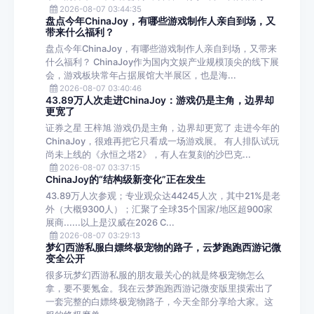
2026-08-07 03:44:35
盘点今年ChinaJoy，有哪些游戏制作人亲自到场，又
带来什么福利？
盘点今年ChinaJoy，有哪些游戏制作人亲自到场，又带来
什么福利？ ChinaJoy作为国内文娱产业规模顶尖的线下展
会，游戏板块常年占据展馆大半展区，也是海...
2026-08-07 03:40:46
43.89万人次走进ChinaJoy：游戏仍是主角，边界却
更宽了
证券之星 王梓旭 游戏仍是主角，边界却更宽了 走进今年的
ChinaJoy，很难再把它只看成一场游戏展。 有人排队试玩
尚未上线的《永恒之塔2》，有人在复刻的沙巴克...
2026-08-07 03:37:15
ChinaJoy的“结构级新变化”正在发生
43.89万人次参观；专业观众达44245人次，其中21%是老
外（大概9300人）；汇聚了全球35个国家/地区超900家
展商......以上是汉威在2026 C...
2026-08-07 03:29:13
梦幻西游私服白嫖终极宠物的路子，云梦跑跑西游记微
变全公开
很多玩梦幻西游私服的朋友最关心的就是终极宠物怎么
拿，要不要氪金。我在云梦跑跑西游记微变版里摸索出了
一套完整的白嫖终极宠物路子，今天全部分享给大家。这