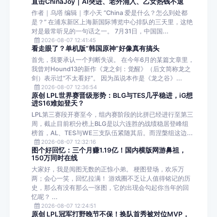
直击ChinaJoy｜AI突进、老外涌入、乙女热钱不退
作者｜乌塔 编辑｜李小天 “China 爱是什么？怎么到处都
是？” 在浦东新区上海新国际博览中心排队的三天里，这绝
对是最常听见的一句话之一。 7月31日，中国国...
2026-08-07 12:41:45
看走眼了？单机版“韩国原神”好像真有搞头
首先，我要承认一个判断失误。 在今年6月的某篇文章里，
我曾对Hound13的新作《龙之剑：觉醒》（后文简称龙之
剑）表示过“不太看好”。 因为虽说本作是《龙之谷》...
2026-08-07 12:36:54
原创 LPL世界赛晋级形势：BLG与TES几乎稳进，iG想
进S16难如登天？
LPL第三赛段开赛至今，组内赛阶段的比拼已经进行至第三
周，截止目前积分榜上BLG是以六连胜的战绩稳居登峰组
榜首，AL、TES与WE三支队伍紧随其后。而涅槃组这边...
2026-08-07 12:32:16
图个好回忆：三个月赚1.19亿！国内横版网游鼻祖，
150万同时在线
大家好，我是阅图无数的正惊小弟。 梗图登场，欢乐万
两；会心一笑，回忆拉满！ 游戏圈不乏让人值得铭记的历
史，那么有没有那么一张图，它的出现会勾起你当年的回
忆呢？ ...
2026-08-07 12:24:51
原创 LPL冠军打野晚节不保！换队首秀被对位MVP，