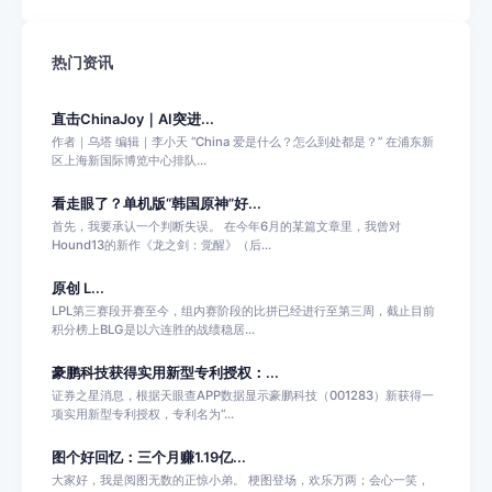
热门资讯
直击ChinaJoy｜AI突进...
作者｜乌塔 编辑｜李小天 “China 爱是什么？怎么到处都是？” 在浦东新
区上海新国际博览中心排队...
看走眼了？单机版“韩国原神”好...
首先，我要承认一个判断失误。 在今年6月的某篇文章里，我曾对
Hound13的新作《龙之剑：觉醒》（后...
原创 L...
LPL第三赛段开赛至今，组内赛阶段的比拼已经进行至第三周，截止目前
积分榜上BLG是以六连胜的战绩稳居...
豪鹏科技获得实用新型专利授权：...
证券之星消息，根据天眼查APP数据显示豪鹏科技（001283）新获得一
项实用新型专利授权，专利名为“...
图个好回忆：三个月赚1.19亿...
大家好，我是阅图无数的正惊小弟。 梗图登场，欢乐万两；会心一笑，