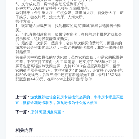
5、支付成功后，房卡将自动充值到账户中。
各种大厅600余种,支持补卡,授权,全部批发价。
系列详细：金牛座大厅、红桃众娱、新道游大厅、新众乐大厅、茄
子娱乐、微友约局、烛龙大厅、人海大厅。
操作方法：
1、玩家进入游戏界面，找到相应的购买“商城”就可以选择房卡购
买。
2、可以直接创建房间，如果没有房卡，多数的房卡棋牌游戏都会
提示购买，这时候就能直接购买。
3、最好是一次多买一些房卡，省的每次购买浪费时间，而且有的
游戏平台会推出优惠活动，一次购买的房卡越多，相对一张的价格
就越便宜。
首先是其中档次最低的华为P60，虽然它档次低，但是它的配置并
不差，不仅支持了双向北斗卫星消息，还支持了IP68防水功能，
屏幕也是高端的玲珑四曲屏，支持120Hz自适应高刷新率，至于
它的处理器是骁龙8+，电池容量为4815mAh，还支持了66W闪充
和50W无线充，后置三摄中还拥有着超聚光主摄，最终128GB标
配版定价4488元。在iPhone上找到“查找”软件
上一篇：
游戏推荐微信金花房卡链接怎么弄的，牛牛房卡哪里买便
宜，微信金花房卡联系，牌九房卡为什么这么便宜
下一篇：
原创 阿里拐点将至？
相关内容