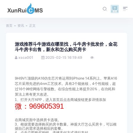
首页
资讯
正文
游戏推荐斗牛游戏在哪里找，斗牛房卡批发价，金花
斗牛房卡出售，新永和怎么购买房卡
xsca001
2025-02-15 16:19:49
9Hl9V1.顶级的A16仿生芯片将运用到iPhone 14系列上。苹果A16
芯片采用先进的4nm工艺技术。具有2个能效核，4个性能核，超
过16个神经网络引擎核数。在综合性能上将提升20%，在功耗和
算法上将有更大改进。
1、打开大厅APP，进入首页后点击商城按钮
更多详情添加
微：969605391
在商城页面中选择房卡选项。
3、根据需要选择购买的房卡数量。神盾大厅怎么买房卡，可以根
据自己的需求选择相应的套餐。
4、点击立即购买按钮，选择支付方式进行支付。