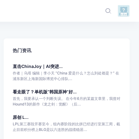
热门资讯
直击ChinaJoy｜AI突进...
作者｜乌塔 编辑｜李小天 “China 爱是什么？怎么到处都是？” 在
浦东新区上海新国际博览中心排队...
看走眼了？单机版“韩国原神”好...
首先，我要承认一个判断失误。 在今年6月的某篇文章里，我曾对
Hound13的新作《龙之剑：觉醒》（后...
原创 L...
LPL第三赛段开赛至今，组内赛阶段的比拼已经进行至第三周，截
止目前积分榜上BLG是以六连胜的战绩稳居...