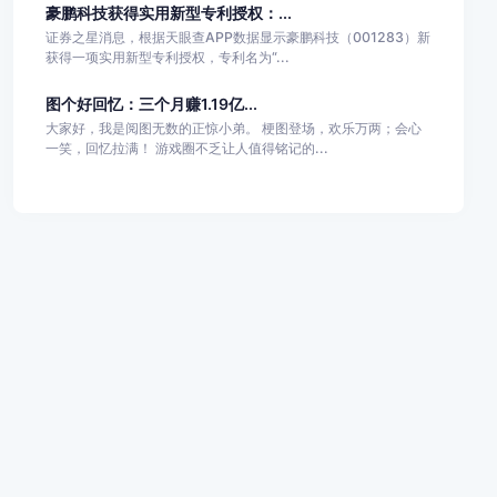
豪鹏科技获得实用新型专利授权：...
证券之星消息，根据天眼查APP数据显示豪鹏科技（001283）新
获得一项实用新型专利授权，专利名为“...
图个好回忆：三个月赚1.19亿...
大家好，我是阅图无数的正惊小弟。 梗图登场，欢乐万两；会心
一笑，回忆拉满！ 游戏圈不乏让人值得铭记的...