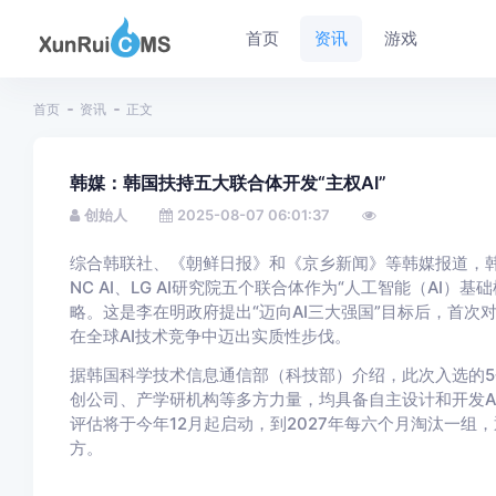
首页
资讯
游戏
首页
资讯
正文
韩媒：韩国扶持五大联合体开发“主权AI”
创始人
2025-08-07 06:01:37
综合韩联社、《朝鲜日报》和《京乡新闻》等韩媒报道，韩国政府4
NC AI、LG AI研究院五个联合体作为“人工智能（AI）
略。这是李在明政府提出“迈向AI三大强国”目标后，首
在全球AI技术竞争中迈出实质性步伐。
据韩国科学技术信息通信部（科技部）介绍，此次入选的5
创公司、产学研机构等多方力量，均具备自主设计和开发A
评估将于今年12月起启动，到2027年每六个月淘汰一组
方。