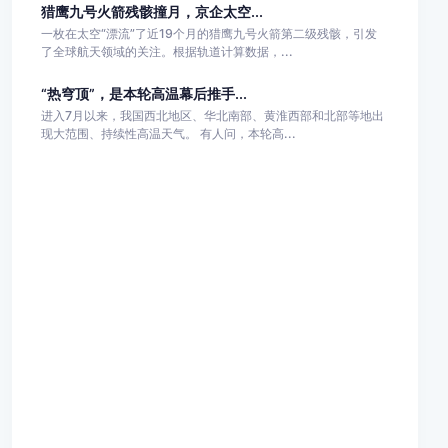
猎鹰九号火箭残骸撞月，京企太空...
一枚在太空“漂流”了近19个月的猎鹰九号火箭第二级残骸，引发
了全球航天领域的关注。根据轨道计算数据，...
“热穹顶”，是本轮高温幕后推手...
进入7月以来，我国西北地区、华北南部、黄淮西部和北部等地出
现大范围、持续性高温天气。 有人问，本轮高...