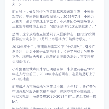
力一头；
而在线上，仰仗独特的互联网基因和米家生态，小米异
军突起。奥维云网此前数据显示，2025年7月，小米力
压格力，跻身空调线上第二名。小米集团公关部负责人
王化随即在微博上感叹：“没想到新时代这么快就来了。”
然而，这个成绩也立刻遭到了朱磊的抨击，他指出“按照
同样的查询条件，7月线上市场格力仍然保持领先。”
2013年双十二，董明珠与雷军立下 “十亿赌约”，引发广
泛关注，此后小米进军家电行业，拉开了与格力的贴身
竞争。现在回头去看，此事的影响颇为深远，重要性被
长期低估了。
小米集团总裁卢伟冰早已明确目标，小米空调要在2025
年进入行业前三，2030年冲击前两名。这显然是盯上了
格力的地盘。
而觊觎格力市场蛋糕的不仅是小米。去年5月，曾任美的
空调总裁的殷必彤跳槽至海信，担纲空气事业部总裁，
根据其规划，海信要在2030-2031年将“迈进全球第一梯
队”。