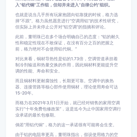
入“铝代铜”工作组，但却并未进入“自律公约”组织。
也就是说当几乎所有玩家抱团向铝靠拢的时候，格力选
择“不跟”。格力虽然愿意进行“空调用铝”的技术性研究，
但实际上并未停止公开对“铝空调”的指摘和评论。
此前，董明珠已在多个场合明确自己的态度：“铝的耐久
性和稳定性现在不敢保证，在没有百分之百的把握之
前，格力绝对不会使用铝代铜。”
对比来看，铜材导热性是铝的1.73倍，空调管道承担着
制冷剂输送和热量交换的作用，因此铜材料更能提升空
调的性能、寿命和安全。
而且铜材料更耐腐蚀性，长期更可靠。空调中的换热
器、连接管路等核心部件使用铜材，理论使用寿命可达
15-20年。
而格力在2021年3月1日开始，就已经对销售的家用空调
实行“十年免费包修政策”，这是迄今为止中国家用空调行
业承诺的最长包修期。
倘若“用铝代铜”，格力的这一承诺很有可能将会生变。
由于铝的电阻率更高，董明珠指出，假设使用格力的空