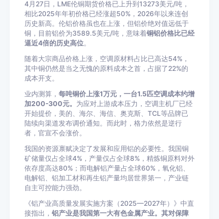
4月27日，LME伦铜期货价格已上升到13273美元/吨，
相比2025年年初价格已经涨超50%，2026年以来连创
历史新高。伦铝价格虽也在上涨，但铝价绝对值远低于
铜，目前铝价为3589.5美元/吨，意味着
铜铝价格比已经
逼近4倍的历史高位
。
随着大宗商品价格上涨，空调原材料占比已高达54%，
其中铜仍然是当之无愧的原料成本之首，占据了22%的
成本开支。
业内测算，
每吨铜价上涨1万元，一台1.5匹空调成本约增
加200-300元。
为应对上游成本压力，空调主机厂已经
开始提价，美的、海尔、海信、奥克斯、TCL等品牌已
陆续向渠道发布调价通知。而此时，格力依然是逆行
者，官宣不会涨价。
我国的资源禀赋决定了发展和应用铝的必要性。我国铜
矿储量仅占全球4%，产量仅占全球8%，精炼铜原料对外
依存度高达80%；而电解铝产量占全球60%，氧化铝、
电解铝、铝加工材和再生铝产量均居世界第一，产业链
自主可控能力强劲。
《铝产业高质量发展实施方案（2025—2027年）》中直
接指出，
铝产业是我国第一大有色金属产业。其对保障