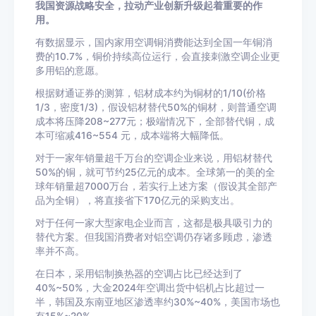
我国资源战略安全，拉动产业创新升级起着重要的作
用。
有数据显示，国内家用空调铜消费能达到全国一年铜消
费的10.7%，铜价持续高位运行，会直接刺激空调企业更
多用铝的意愿。
根据财通证券的测算，铝材成本约为铜材的1/10(价格
1/3，密度1/3)，假设铝材替代50%的铜材，则普通空调
成本将压降208~277元；极端情况下，全部替代铜，成
本可缩减416~554 元，成本端将大幅降低。
对于一家年销量超千万台的空调企业来说，用铝材替代
50%的铜，就可节约25亿元的成本。全球第一的美的全
球年销量超7000万台，若实行上述方案（假设其全部产
品为全铜），将直接省下170亿元的采购支出。
对于任何一家大型家电企业而言，这都是极具吸引力的
替代方案。但我国消费者对铝空调仍存诸多顾虑，渗透
率并不高。
在日本，采用铝制换热器的空调占比已经达到了
40%~50%，大金2024年空调出货中铝机占比超过一
半，韩国及东南亚地区渗透率约30%~40%，美国市场也