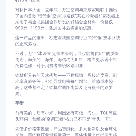
有15%~20%。
对标日本大金，去年底，万宝空调与京东家电联手推出
了国内首款“铝代铜”空调“冰速侠”,其在冷凝器和蒸发器上
采用了与金龙集团合作研发的锌铝合金材料，价格仅
999元- 1199元，叠加国补后将更加优惠。
这一产品的推出，标志着我国空调行业“铝代铜”技术路线
的正式落地。
不过，万宝“冰速侠”定位中低端，且仅能提供5年的质保
周期，而美的、海尔、海信均为6 年，格力更承诺十年
免费包修。对于消费者来说区别明显。
铝材所具有的天然劣势——不耐腐蚀、焊接难度高、制
冷率衰减等等，都会导致电费每年增加、维修成本较
高，这些都注定了铝机空调距离普及还有很长的路要
走。
平衡
前有美的，后有小米，周围还有海信、海尔、TCL等巨
头环伺，曾经的“空调王者”格力已不再是“带头一哥‘。
凭借多价格带覆盖，产品智能化、多元创新以及全球化
发展，美的斩获全球销量第一，整体销量上已经高出格