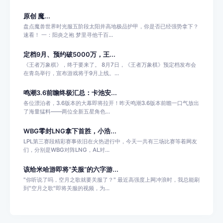
原创 魔...
盘点魔兽世界时光服五阶段太阳井高地极品护甲，你是否已经强势拿下？
速看！ 一：阳炎之袍 梦里寻他千百...
定档9月、预约破5000万，王...
《王者万象棋》，终于要来了。 8月7日，《王者万象棋》预定档发布会
在青岛举行，宣布游戏将于9月上线。...
鸣潮3.6前瞻终极汇总：卡池安...
各位漂泊者，3.6版本的大幕即将拉开！昨天鸣潮3.6版本前瞻一口气放出
了海量猛料——两位全新五星角色...
WBG零封LNG拿下首胜，小浩...
LPL第三赛段精彩赛事依旧在火热进行中，今天一共有三场比赛等着网友
们，分别是WBG对阵LNG，AL对...
该给米哈游即将“关服”的六字游...
"你听说了吗，空月之歌就要关服了？" 最近高强度上网冲浪时，我总能刷
到"空月之歌"即将关服的视频，为...