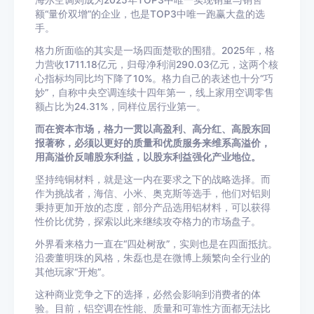
海尔空调则成为2025年TOP3中唯一实现销量与销售
额“量价双增”的企业，也是TOP3中唯一跑赢大盘的选
手。
格力所面临的其实是一场四面楚歌的围猎。2025年，格
力营收1711.18亿元，归母净利润290.03亿元，这两个核
心指标均同比均下降了10%。格力自己的表述也十分“巧
妙”，自称中央空调连续十四年第一，线上家用空调零售
额占比为24.31%，同样位居行业第一。
而在资本市场，格力一贯以高盈利、高分红、高股东回
报著称，必须以更好的质量和优质服务来维系高溢价，
用高溢价反哺股东利益，以股东利益强化产业地位。
坚持纯铜材料，就是这一内在要求之下的战略选择。而
作为挑战者，海信、小米、奥克斯等选手，他们对铝则
秉持更加开放的态度，部分产品选用铝材料，可以获得
性价比优势，探索以此来继续攻夺格力的市场盘子。
外界看来格力一直在“四处树敌”，实则也是在四面抵抗。
沿袭董明珠的风格，朱磊也是在微博上频繁向全行业的
其他玩家“开炮”。
这种商业竞争之下的选择，必然会影响到消费者的体
验。目前，铝空调在性能、质量和可靠性方面都无法比