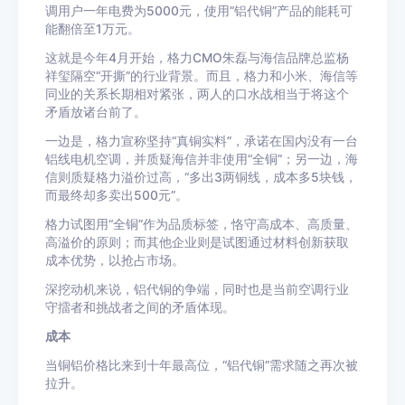
调用户一年电费为5000元，使用“铝代铜”产品的能耗可
能翻倍至1万元。
这就是今年4月开始，格力CMO朱磊与海信品牌总监杨
祥玺隔空“开撕”的行业背景。而且，格力和小米、海信等
同业的关系长期相对紧张，两人的口水战相当于将这个
矛盾放诸台前了。
一边是，格力宣称坚持“真铜实料”，承诺在国内没有一台
铝线电机空调，并质疑海信并非使用“全铜”；另一边，海
信则质疑格力溢价过高，“多出3两铜线，成本多5块钱，
而最终却多卖出500元”。
格力试图用“全铜”作为品质标签，恪守高成本、高质量、
高溢价的原则；而其他企业则是试图通过材料创新获取
成本优势，以抢占市场。
深挖动机来说，铝代铜的争端，同时也是当前空调行业
守擂者和挑战者之间的矛盾体现。
成本
当铜铝价格比来到十年最高位，“铝代铜”需求随之再次被
拉升。