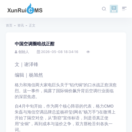
首页
资讯
正文
中国空调圈暗战正酣
创始人
2026-05-08 18:34:16
文｜谢泽锋
编辑｜杨旭然
格力和海信两大家电巨头关于“铝代铜”的口水战正愈演愈
烈。这一事件，揭露了国际铜价飙升背后空调行业面临
的深层焦虑。
自4月中旬开始，作为两个核心阵容的代表，格力CMO
朱磊与海信空调品牌总监杨祥玺(网名“杨万手”)在微博上
开始了隔空对垒，从“剽窃”宣传标语，到是否真正使
用“全铜”，再到成本与溢价之争，双方唇枪舌剑各执一
词。