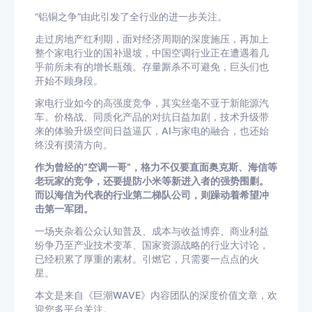
“铝铜之争”由此引发了全行业的进一步关注。
走过房地产红利期，面对经济周期的深度施压，再加上
整个家电行业的国补退坡，中国空调行业正在遭遇着几
乎前所未有的增长瓶颈。存量厮杀不可避免，巨头们也
开始不顾身段。
家电行业如今的高强度竞争，其实丝毫不亚于新能源汽
车。价格战、同质化产品的对抗日益加剧，技术升级带
来的体验升级空间日益逼仄，AI与家电的融合，也还始
终没有摸清方向。
作为曾经的“空调一哥”，格力不仅要直面奥克斯、海信等
老玩家的竞争，还要提防小米等新进入者的强势围剿。
而以海信为代表的行业第二梯队公司，则躁动着希望冲
击第一军团。
一场夹杂着公众认知普及、成本与收益博弈、商业利益
纷争乃至产业技术变革、国家资源战略的行业大讨论，
已经积累了厚重的素材。引燃它，只需要一点点的火
星。
本文是来自《巨潮WAVE》内容团队的深度价值文章，欢
迎您多平台关注。