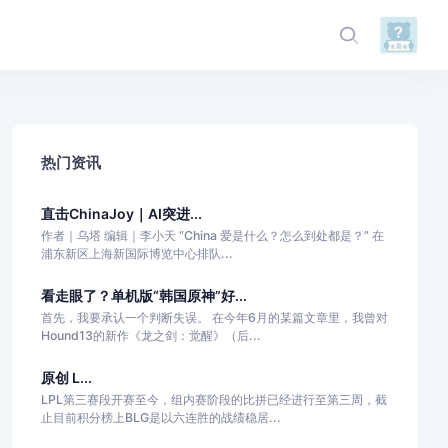
热门资讯
直击ChinaJoy｜AI突进...
作者｜乌塔 编辑｜李小天 “China 爱是什么？怎么到处都是？” 在
浦东新区上海新国际博览中心排队...
看走眼了？单机版“韩国原神”好...
首先，我要承认一个判断失误。 在今年6月的某篇文章里，我曾对
Hound13的新作《龙之剑：觉醒》（后...
原创 L...
LPL第三赛段开赛至今，组内赛阶段的比拼已经进行至第三周，截
止目前积分榜上BLG是以六连胜的战绩稳居...