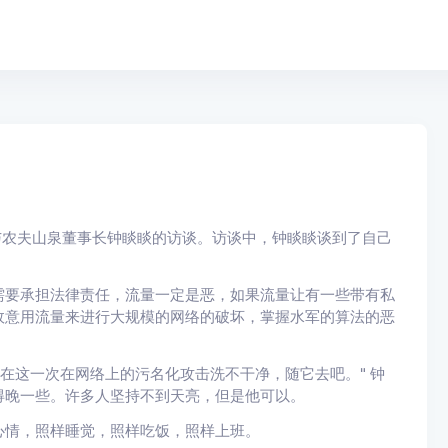
与农夫山泉董事长钟睒睒的访谈。访谈中，钟睒睒
谈到了自己
需要承担法律责任，流量一定是恶，如果流量让有一些带有私
故意用流量来进行大规模的网络的破坏，掌握水军的算法的恶
在这一次在网络上的污名化攻击洗不干净，随它去吧。" 钟
得晚一些。许多人坚持不到天亮，但是他可以。
心情，照样睡觉，照样吃饭，照样上班。