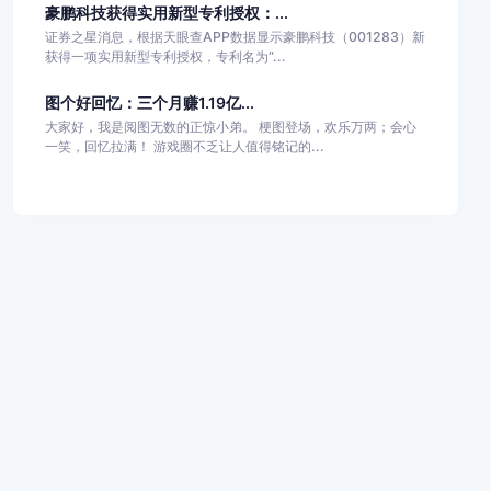
豪鹏科技获得实用新型专利授权：...
证券之星消息，根据天眼查APP数据显示豪鹏科技（001283）新
获得一项实用新型专利授权，专利名为“...
图个好回忆：三个月赚1.19亿...
大家好，我是阅图无数的正惊小弟。 梗图登场，欢乐万两；会心
一笑，回忆拉满！ 游戏圈不乏让人值得铭记的...