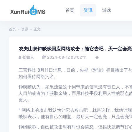
首页
资讯
游戏
首页
资讯
正文
农夫山泉钟睒睒回应网络攻击：随它去吧，天一定会亮
创始人
2024-08-12 03:02:11
三言科技 8月11日消息，
日前，央视《对话》栏目播出了
如何看待网络污名。
钟睽睽认为，如果流量这个词带来的信息没有责任人，不
人目的或者为了获取金钱，而用科技手段利用人性的弱点
更大。
" 网络上的攻击我认为让它去攻击吧，就是这样，我估计现
睒睒表示，他有自己的理想，最后天一定会亮，只是会亮
钟睒睒称，自己被攻击时有时也会愤怒，但很快就调节好