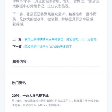
件城市‘小事’，真正把城市管细、管好、管到位。”张店区
大数据中心党组书记、主任安宏昌说。
下一步，张店区还将聚焦群众需求，精准推出一批小而
美、见效快的微改革、微创新，持续提升群众幸福感、
获得感。
上一篇：
农夫山泉钟睒睒回应网络攻击：随它去吧，天一定会亮
下一篇：
院校里的中试平台“试”成跨界多面手
相关内容
热门资讯
20秒，一台大屏电视下线
早上8点，海信视像科技股份有限公司青岛工厂内，机械臂在生产线上精
准起落，自动导引车（AGV）来回穿梭...