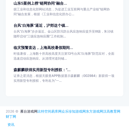
山东5案例上榜“链网协同”融合...
据工业和信息化部网站消息，为促进工业互联网与重点产业链“链网协
同”融合发展，根据《工业和信息化部办公...
台风“白海豚”逼近，沪郊这个镇...
台风“白海豚”步步逼近。金山区防汛防台风应急响应提升至Ⅲ级，朱泾镇
随即启动“三级应急响应圈”工作机制...
临灾预警直达，上海高校暑假期间...
时值暑假，上海数十所高校高度关注第13号台风“白海豚”防范应对，全面
迅速启动应急响应。从清理河道到铺...
森麒麟获得实用新型专利授权：“...
证券之星消息，根据天眼查APP数据显示森麒麟（002984）新获得一项
实用新型专利授权，专利名为“一...
2026 ©
雁台游戏网
比特空间
易库网
众乐
珍知游戏网
东方游戏网
汉高教育网
财丁网
资讯