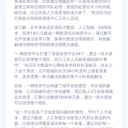
快速处置问题，比如通过视频监控一旦发现违规经营问
题便立即转交辖区中队处理，发现到处置在半小时内就
能完成，比过去靠人力巡逻省时省力多了。”张店区综合
行政执法局指挥调度中心工作人员说。
据了解，近年来张店区借助大数据、人工智能、5G等技
术，投资1.6亿元建成一网统管综合指挥中心，通过数字
化手段激活改革引擎，探索出数据治理新模式，有效破
解城市精细管理和精准治理两大难题。
“一网统管平台打通了各级各类平台24个，通过一张大屏
就可以管理整个辖区，助力工作人员精准感知城市‘事
件’。”张店区大数据中心网络技术科科长高航说，自从上
了这个系统，几乎能做到全天24小时及时上报各类案
件，原来需要一两天解决的案件两个小时就能解决。
目前，一网统管平台构建了城市信息模型，对全域的建
筑物、公共设施等进行孪生建模，现已接入3万余路视频
监控资源，汇聚行业数据1500余万条，通过一张大屏就
可以管理整个辖区。
“这一平台提高了主动发现问题的时效性，节约了人力成
本，通过大数据、人工智能主动发现人民群众身边的问
题，让精准治理覆盖城市的每一个角落，通过办好每一